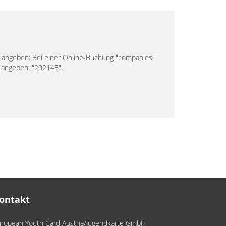
 angeben: Bei einer Online-Buchung "companies"
 angeben: "202145".
ontakt
ropean Youth Card Austria/Jugendkarte GmbH