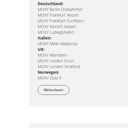
Deutschland:
MOXY Berlin Ostbahnhof
MOXY Frankfurt Airport
MOXY Frankfurt Eschborn
MOXY Munich Airport
MOXY Ludwigshafen
Italien:
MOXY Milan Malpensa
UK:
MOXY Aberdeen
MOXY London Excel
MOXY London Stratford
Norwegen:
MOXY Oslo X
Weiterlesen
über MOXY Hotels