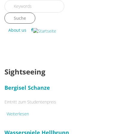
Direkt zum Inhalt
Suchformular
Suche
About us
Sightseeing
Bergisel Schanze
Eintritt zum Studentenpreis
Weiterlesen
über Bergisel Schanze
Wasserspiele Hellbrunn