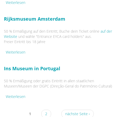
Weiterlesen
über Sagrada Familia Barcelona
Rijksmuseum Amsterdam
50 % Ermäßigung auf den Eintritt; Buche dein Ticket online
auf der
Website
und wähle
"
Entrance EYCA card holders
" aus.
Freier Eintritt bis 18 Jahre
Weiterlesen
über Rijksmuseum Amsterdam
Ins Museum in Portugal
50 % Ermäßigung oder gratis Eintritt in allen staatlichen
Museen/Museen der DGPC (Direção-Geral do Património Cultural)
Weiterlesen
über Ins Museum in Portugal
Seiten
1
2
nächste Seite ›